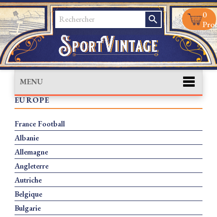
0
search
Prod
MENU
EUROPE
France Football
Albanie
Allemagne
Angleterre
Autriche
Belgique
Bulgarie