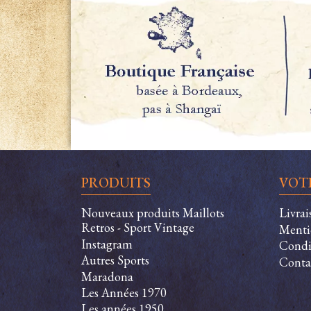
PRODUITS
VOT
Nouveaux produits Maillots
Livra
Retros - Sport Vintage
Menti
Instagram
Condit
Autres Sports
Conta
Maradona
Les Années 1970
Les années 1950