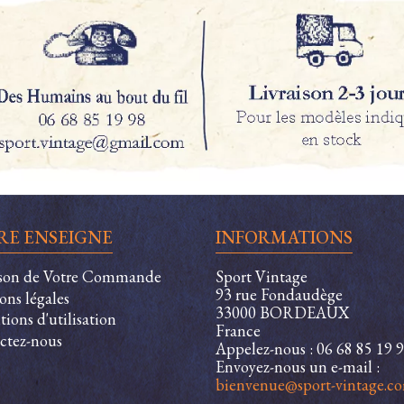
RE ENSEIGNE
INFORMATIONS
ison de Votre Commande
Sport Vintage
93 rue Fondaudège
ons légales
33000 BORDEAUX
ions d'utilisation
France
ctez-nous
Appelez-nous :
06 68 85 19 
Envoyez-nous un e-mail :
bienvenue@sport-vintage.c