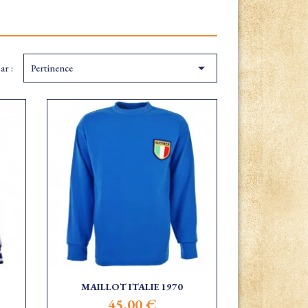

ar :
Pertinence
MAILLOT ITALIE 1970
45,00 €