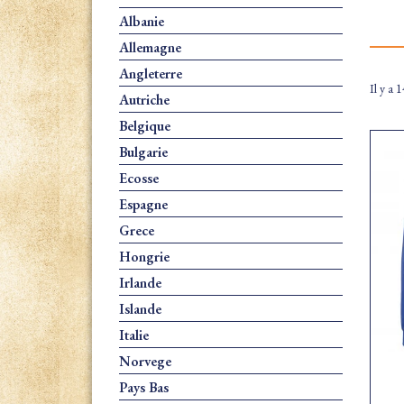
Albanie
Allemagne
Angleterre
Il y a 1
Autriche
Belgique
Bulgarie
Ecosse
Espagne
Grece
Hongrie
Irlande
Islande
Italie
Norvege
Pays Bas