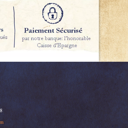
98
om