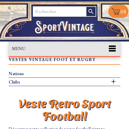
search
(0)
MENU
VESTES VINTAGE FOOT ET RUGBY
Nations

Clubs
Veste Retro Sport
Football
Découvrez notre collection de vestes football vintage