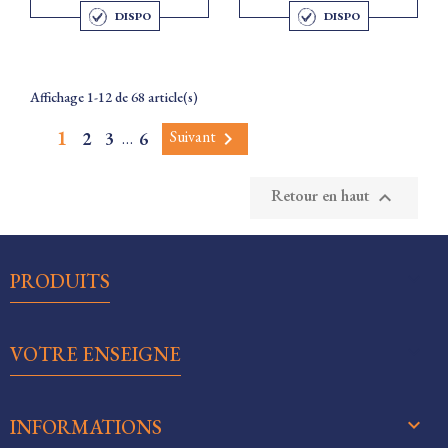
DISPO
DISPO
Affichage 1-12 de 68 article(s)
1
Suivant
2
3
6

…
Retour en haut


PRODUITS

VOTRE ENSEIGNE
keyboard_arrow_down
INFORMATIONS