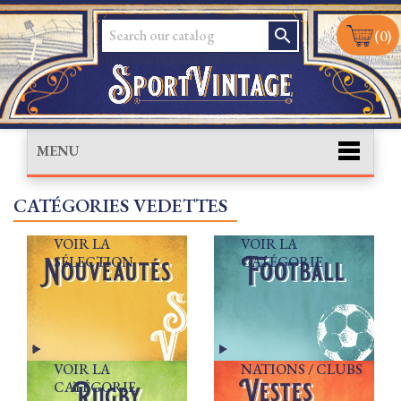
search
(0)
MENU
CATÉGORIES VEDETTES
VOIR LA
VOIR LA
SÉLECTION
CATÉGORIE
VOIR LA
NATIONS / CLUBS
CATÉGORIE