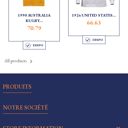
1990 AUSTRALIA
1924 UNITED STATES...
RUGBY...
66.63
70.79
DISPO
DISPO
All products


PRODUITS

NOTRE SOCIÉTÉ
keyboard_arrow_down