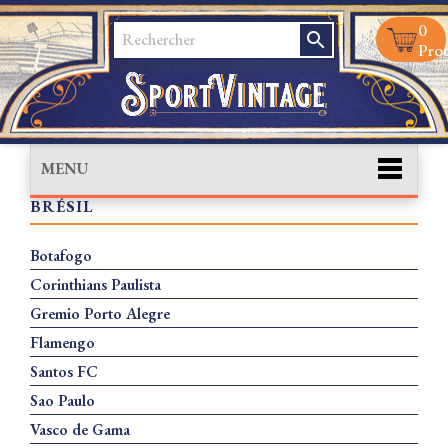
0
search
Prod
MENU
BRÉSIL
Botafogo
Corinthians Paulista
Gremio Porto Alegre
Flamengo
Santos FC
Sao Paulo
Vasco de Gama