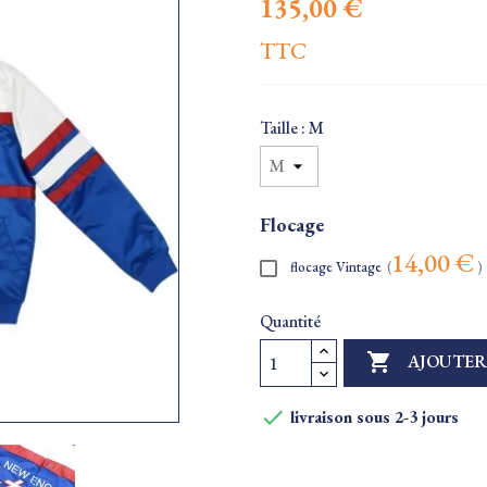
135,00 €
TTC
Taille : M
Flocage
14,00 €
flocage Vintage
(
)
Quantité

AJOUTER

livraison sous 2-3 jours