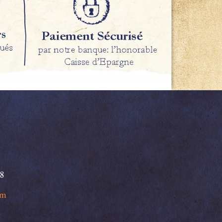
98
om