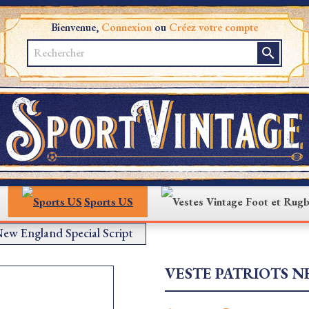
Bienvenue,
Connexion
ou
Créez votre compte
search
Sports US
New England Special Script
VESTE PATRIOTS N