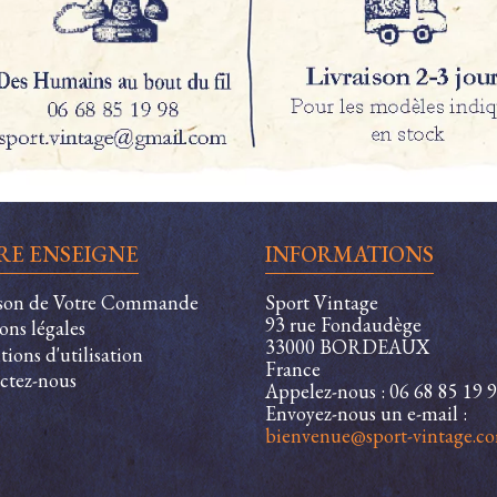
RE ENSEIGNE
INFORMATIONS
ison de Votre Commande
Sport Vintage
93 rue Fondaudège
ons légales
33000 BORDEAUX
ions d'utilisation
France
ctez-nous
Appelez-nous :
06 68 85 19 
Envoyez-nous un e-mail :
bienvenue@sport-vintage.c