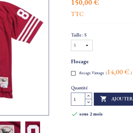
150,00 €
TTC
Taille : S
Flocage
14,00 €
flocage Vintage
(
)
Quantité

AJOUTER

sous 2 mois