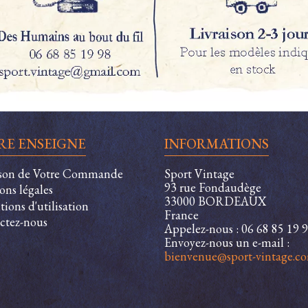
RE ENSEIGNE
INFORMATIONS
ison de Votre Commande
Sport Vintage
93 rue Fondaudège
ons légales
33000 BORDEAUX
ions d'utilisation
France
ctez-nous
Appelez-nous :
06 68 85 19 
Envoyez-nous un e-mail :
bienvenue@sport-vintage.c