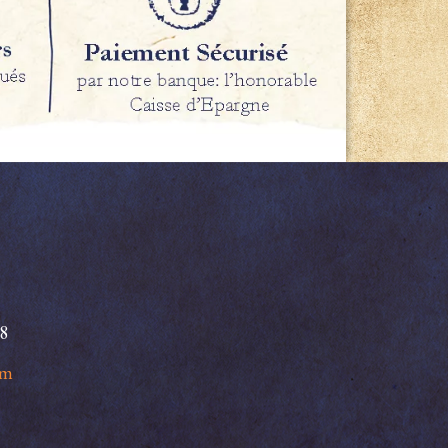
98
om