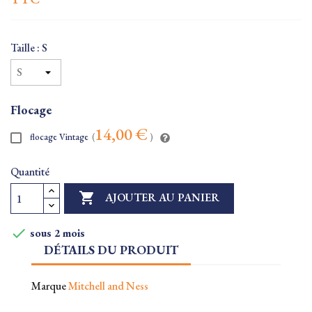
Taille : S
Flocage
14,00 €
flocage Vintage
(
)
Quantité

AJOUTER AU PANIER

sous 2 mois
DÉTAILS DU PRODUIT
Marque
Mitchell and Ness