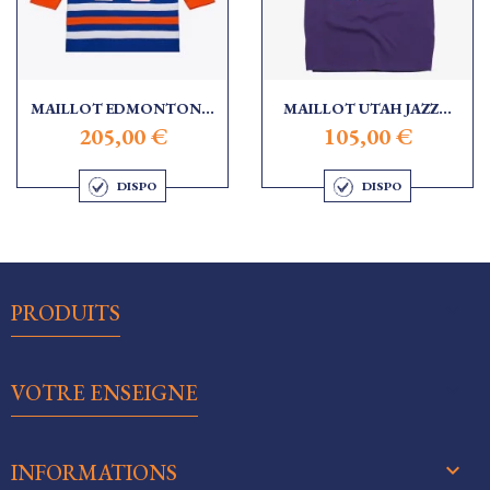
MAILLOT EDMONTON...
MAILLOT UTAH JAZZ...
205,00 €
105,00 €
DISPO
DISPO

PRODUITS

VOTRE ENSEIGNE
keyboard_arrow_down
INFORMATIONS