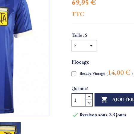
69,95 €
TTC
Taille : S
Flocage
14,00 €
flocage Vintage
(
)
Quantité

AJOUTER

livraison sous 2-3 jours