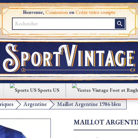
Bienvenue,
Connexion
ou
Créez votre compte
search
Sports US
iques
Argentine
Maillot Argentine 1986 bleu
MAILLOT ARGENTIN