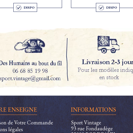
DISPO
DISPO
RE ENSEIGNE
INFORMATIONS
ison de Votre Commande
Sport Vintage
93 rue Fondaudège
ons légales