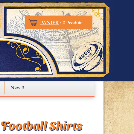
PANIER
:
0 Produit
New !!
Football Shirts