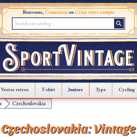
Bienvenue,
Connexion
ou
Créez votre compte
search
Vestes retros
T-shirt
Juniors
Type
Cycling
e
Czechoslovakia
Czechoslovakia: Vintage 