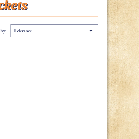
ckets

 by:
Relevance