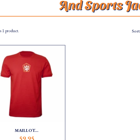
And Sports Ja
s 1 product.
Sort
MAILLOT...
59.95