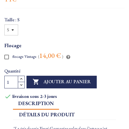
Taille : S
Flocage
14,00 €
flocage Vintage
(
)
Quantité

AJOUTER AU PANIER

livraison sous 2-3 jours
DESCRIPTION
DÉTAILS DU PRODUIT
"La joie de voir Youri Gargarine voler dans l'espace n'est