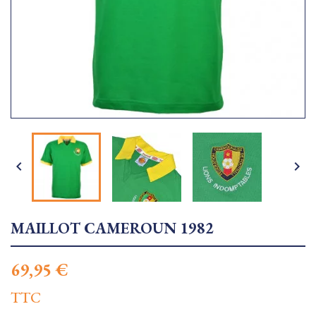


MAILLOT CAMEROUN 1982
69,95 €
TTC