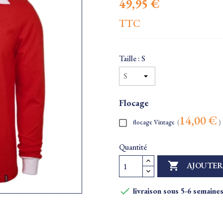
49,95 €
TTC
Taille : S
Flocage
14,00 €
flocage Vintage
(
)
Quantité

AJOUTER

livraison sous 5-6 semaine