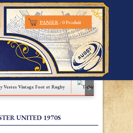
PANIER
:
0 Produit
Vestes Vintage Foot et Rugby
T-shirt
>
TER UNITED 1970S