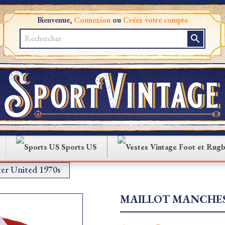
Bienvenue,
Connexion
ou
Créez votre compte
search
Sports US
er United 1970s
MAILLOT MANCHES