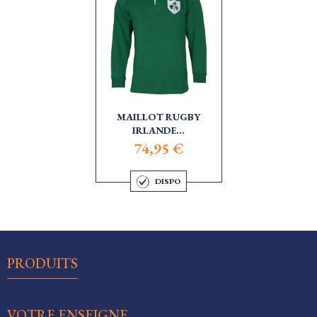
MAILLOT RUGBY
IRLANDE...
74,95 €
DISPO

PRODUITS

VOTRE ENSEIGNE