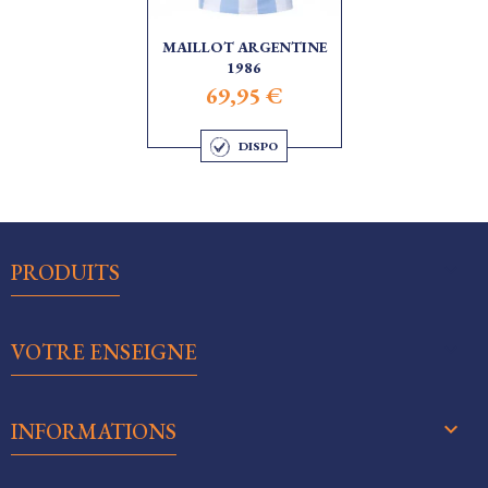
MAILLOT ARGENTINE
1986
69,95 €
DISPO

PRODUITS

VOTRE ENSEIGNE
keyboard_arrow_down
INFORMATIONS