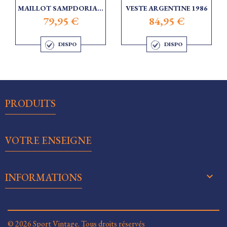
MAILLOT SAMPDORIA...
VESTE ARGENTINE 1986
79,95 €
84,95 €
DISPO
DISPO

PRODUITS

VOTRE ENSEIGNE
keyboard_arrow_down
INFORMATIONS
© 2026 Sport Vintage. Tous droits réservés