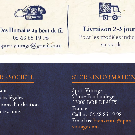
RE SOCIÉTÉ
STORE INFORMATIO
son
Sport Vintage
93 rue Fondaudège
ons légales
33000 BORDEAUX
ions d'utilisation
France
ctez-nous
Call us:
06 68 85 19 98
Email us:
bienvenue@sport-
vintage.com