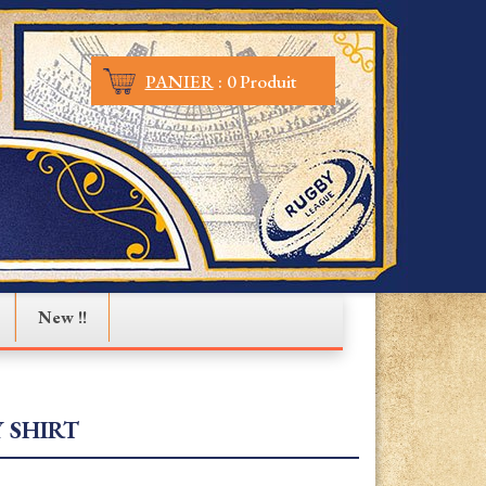
PANIER
:
0 Produit
New !!
 SHIRT