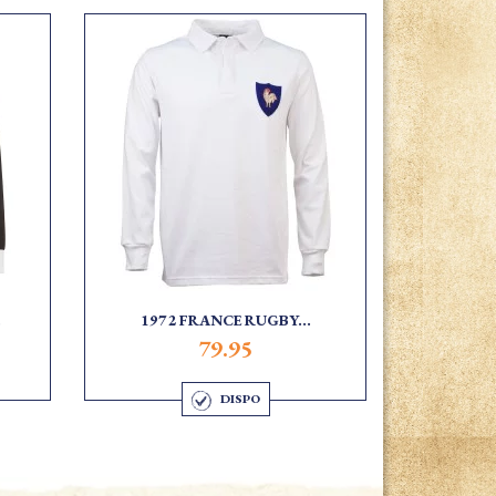
.
1972 FRANCE RUGBY...
79.95
DISPO