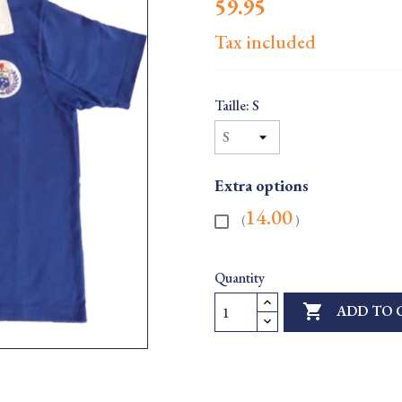
59.95
Tax included
Taille: S
Extra options
14.00
(
)
Quantity

ADD TO 