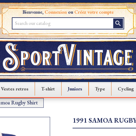
Bienvenue,
Connexion
ou
Créez votre compte
search
Vestes retros
T-shirt
Juniors
Type
Cycling
amoa Rugby Shirt
1991 SAMOA RUGBY