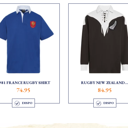
981 FRANCE RUGBY SHIRT
RUGBY NEW ZEALAND..
74.95
84.95
DISPO
DISPO