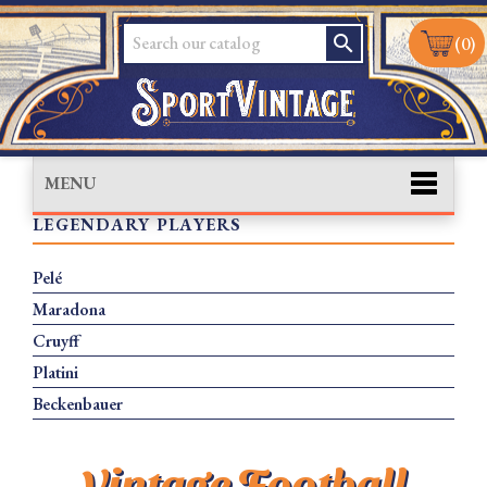
search
(0)
MENU
LEGENDARY PLAYERS
Pelé
Maradona
Cruyff
Platini
Beckenbauer
Vintage Football