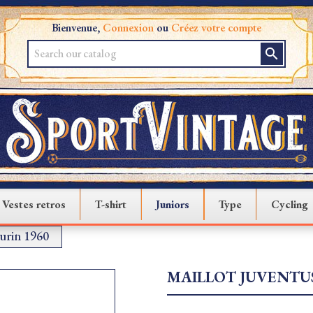
Bienvenue,
Connexion
ou
Créez votre compte
search
Vestes retros
T-shirt
Juniors
Type
Cycling
Turin 1960
MAILLOT JUVENTUS