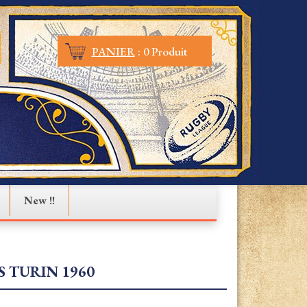
PANIER
:
0 Produit
New !!
 TURIN 1960