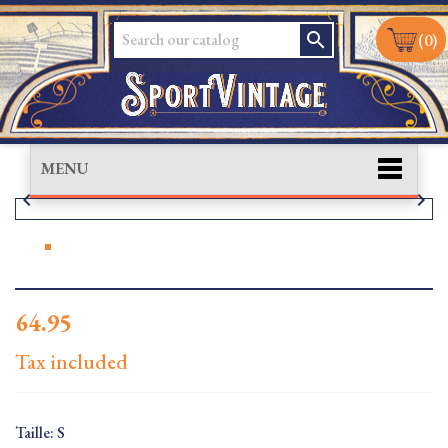
search
(0)
MENU


64.95
Tax included
Taille: S