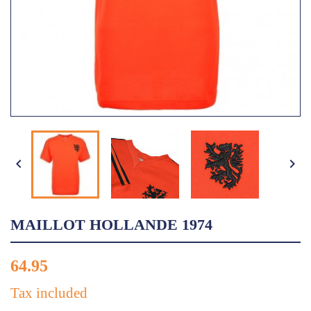


MAILLOT HOLLANDE 1974
64.95
Tax included