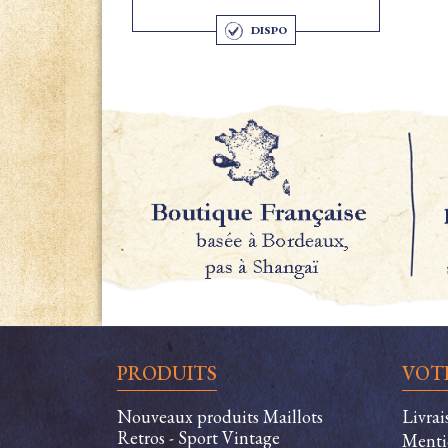
DISPO
PRODUITS
VOT
Nouveaux produits Maillots
Livra
Retros - Sport Vintage
Menti