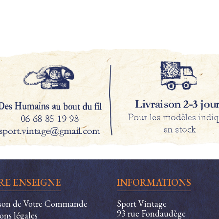
RE ENSEIGNE
INFORMATIONS
ison de Votre Commande
Sport Vintage
93 rue Fondaudège
ons légales