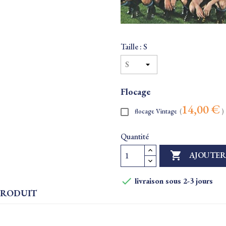
Taille : S
Flocage
14,00 €
flocage Vintage
(
)
Quantité

AJOUTER

livraison sous 2-3 jours
PRODUIT