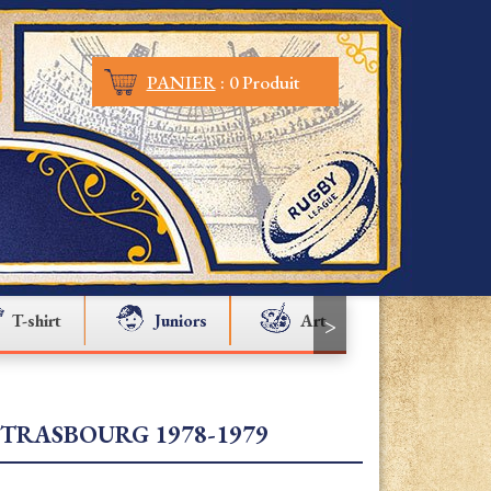
PANIER
:
0 Produit
T-shirt
Juniors
Art
Cyclisme
>
TRASBOURG 1978-1979