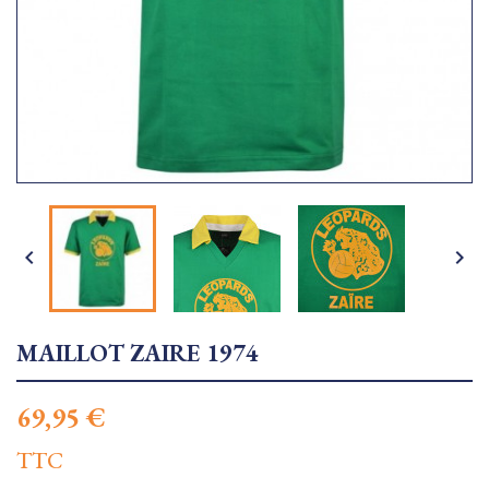


MAILLOT ZAIRE 1974
69,95 €
TTC