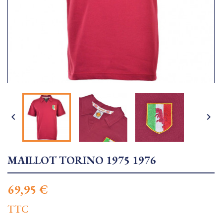


MAILLOT TORINO 1975 1976
69,95 €
TTC