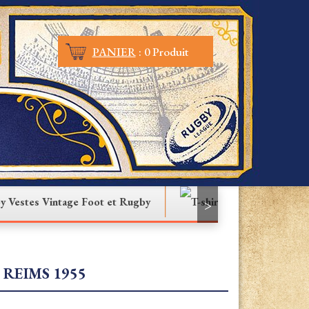
PANIER
:
0 Produit
Vestes Vintage Foot et Rugby
T-shirt
>
 REIMS 1955