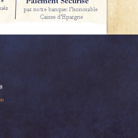
98
om