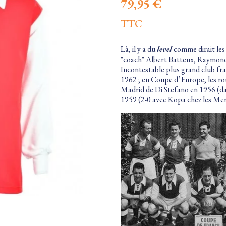
79,95 €
TTC
Là, il y a du
level
comme dirait les
"coach" Albert Batteux, Raymond
Incontestable plus grand club fra
1962 ; en Coupe d’Europe, les roug
Madrid de Di Stefano en 1956 (dans 
1959 (2-0 avec Kopa chez les Me