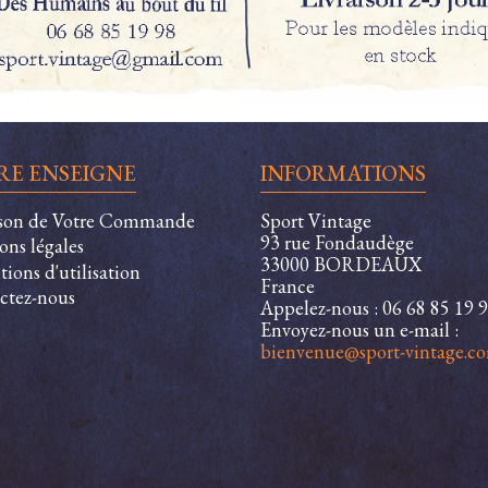
RE ENSEIGNE
INFORMATIONS
ison de Votre Commande
Sport Vintage
93 rue Fondaudège
ons légales
33000 BORDEAUX
ions d'utilisation
France
ctez-nous
Appelez-nous :
06 68 85 19 
Envoyez-nous un e-mail :
bienvenue@sport-vintage.c