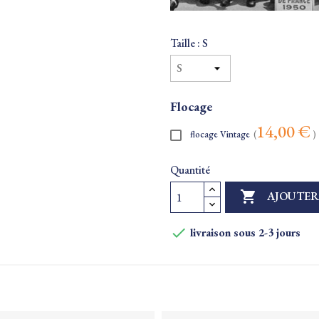
Taille : S
Flocage
14,00 €
flocage Vintage
(
)
Quantité

AJOUTER

livraison sous 2-3 jours