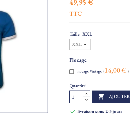
49,95 €
TTC
Taille : XXL
Flocage
14,00 €
flocage Vintage
(
)
Quantité

AJOUTER

livraison sous 2-3 jours