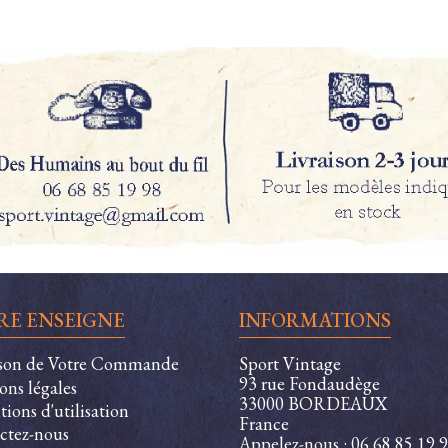
RE ENSEIGNE
INFORMATIONS
ison de Votre Commande
Sport Vintage
93 rue Fondaudège
ons légales
33000 BORDEAUX
ions d'utilisation
France
ctez-nous
Appelez-nous :
06 68 85 19 