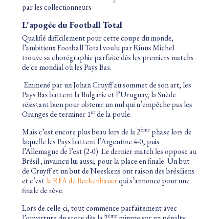
par les collectionneurs
L'apogée du Football Total
Qualifié difficilement pour cette coupe du monde,
l’ambitieux Football Total voulu par Rinus Michel
trouve sa chorégraphie parfaite dès les premiers matchs
de ce mondial où les Pays Bas.
Emmené par un Johan Cruyff au sommet de son art, les
Pays Bas battent la Bulgarie et l’Uruguay, la Suède
résistant bien pour obtenir un nul qui n’empêche pas les
er
Oranges de terminer 1
de la poule.
ème
Mais c’est encore plus beau lors de la 2
phase lors de
laquelle les Pays battent l’Argentine 4-0, puis
l’Allemagne de l’est (2-0). Le dernier match les oppose au
Brésil , invaincu lui aussi, pour la place en finale. Un but
de Cruyff et un but de Neeskens ont raison des brésiliens
et c’est
la RFA de Beckenbauer
qui s’annonce pour une
finale de rêve.
Lors de celle-ci, tout commence parfaitement avec
ème
l’ouverture du score dès la 2
minute sur un pénalty