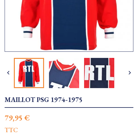


MAILLOT PSG 1974-1975
79,95 €
TTC