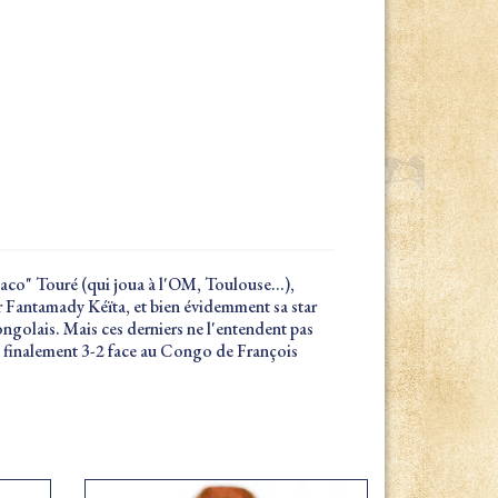
Baco" Touré (qui joua à l'OM, Toulouse...),
 Fantamady Kéïta, et bien évidemment sa star
ongolais. Mais ces derniers ne l'entendent pas
line finalement 3-2 face au Congo de François