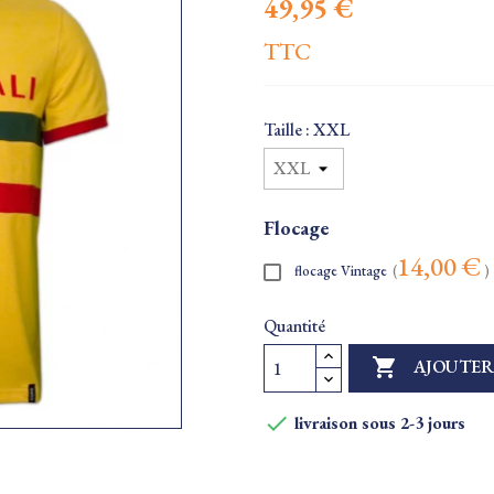
49,95 €
TTC
Taille : XXL
Flocage
14,00 €
flocage Vintage
(
)
Quantité

AJOUTER

livraison sous 2-3 jours