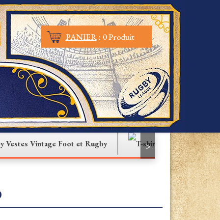
PANIER
:
0 Produit
Vestes Vintage Foot et Rugby
T-shirt
>
0