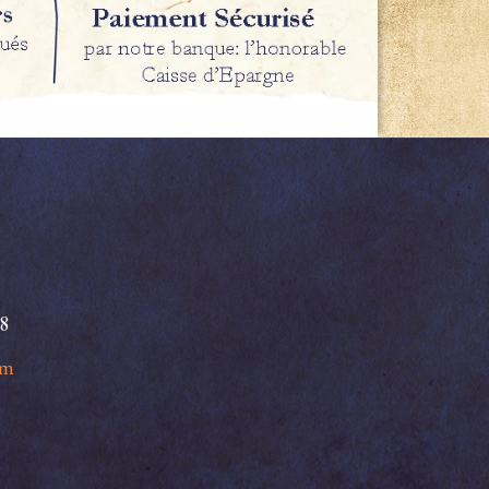
98
om