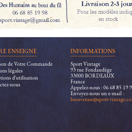
RE ENSEIGNE
INFORMATIONS
ison de Votre Commande
Sport Vintage
93 rue Fondaudège
ons légales
33000 BORDEAUX
ions d'utilisation
France
ctez-nous
Appelez-nous :
06 68 85 19 
Envoyez-nous un e-mail :
bienvenue@sport-vintage.c