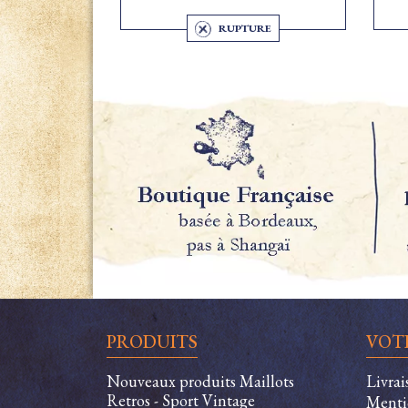
RUPTURE
PRODUITS
VOT
Nouveaux produits Maillots
Livra
Retros - Sport Vintage
Menti