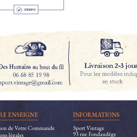
DISPO
RE ENSEIGNE
INFORMATIONS
ison de Votre Commande
Sport Vintage
93 rue Fondaudège
ons légales