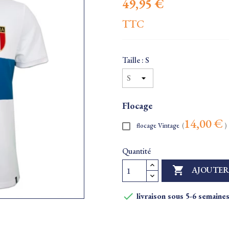
49,95 €
TTC
Taille : S
Flocage
14,00 €
flocage Vintage
(
)
Quantité

AJOUTER

livraison sous 5-6 semaine