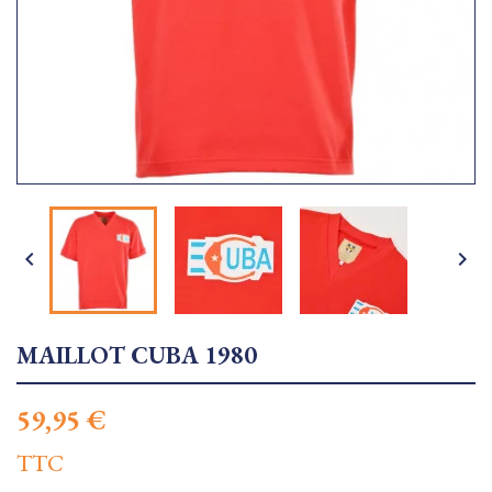


MAILLOT CUBA 1980
59,95 €
TTC