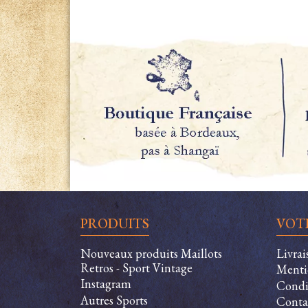
PRODUITS
VOT
Nouveaux produits Maillots
Livra
Retros - Sport Vintage
Menti
Instagram
Condit
Autres Sports
Conta