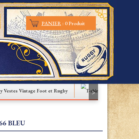
PANIER
:
0 Produit
Vestes Vintage Foot et Rugby
T-shirt
>
66 BLEU