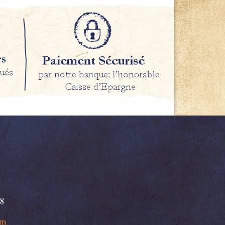
98
om