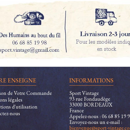
RE ENSEIGNE
INFORMATIONS
ison de Votre Commande
Sport Vintage
93 rue Fondaudège
ons légales
33000 BORDEAUX
ions d'utilisation
France
ctez-nous
Appelez-nous :
06 68 85 19 
Envoyez-nous un e-mail :
bienvenue@sport-vintage.c