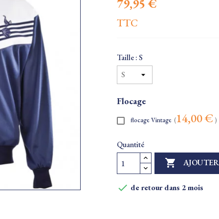
79,95 €
TTC
Taille : S
Flocage
14,00 €
flocage Vintage
(
)
Quantité

AJOUTER

de retour dans 2 mois