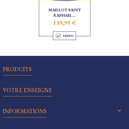
MAILLOT SAINT
RAPHAEL...
139,95 €
DISPO

PRODUITS

VOTRE ENSEIGNE
keyboard_arrow_down
INFORMATIONS