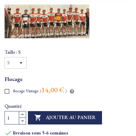
Taille : S
Flocage
14,00 €
flocage Vintage
(
)
Quantité

AJOUTER AU PANIER

livraison sous 5-6 semaines