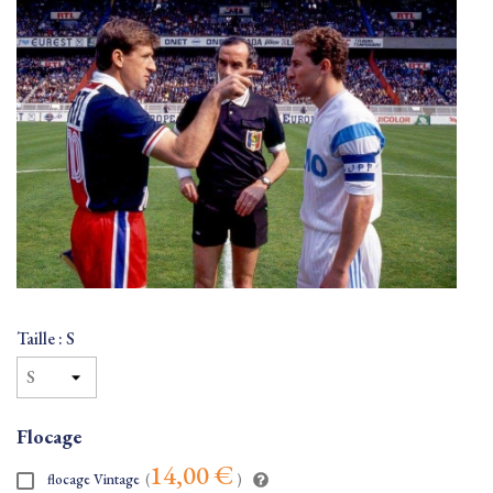
Taille : S
Flocage
14,00 €
flocage Vintage
(
)