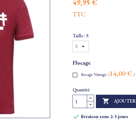
49,95 €
TTC
Taille : S
Flocage
14,00 €
flocage Vintage
(
)
Quantité

AJOUTER

livraison sous 2-3 jours