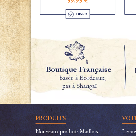
59,95 €
DISPO
PRODUITS
VOT
Nouveaux produits Maillots
Livra