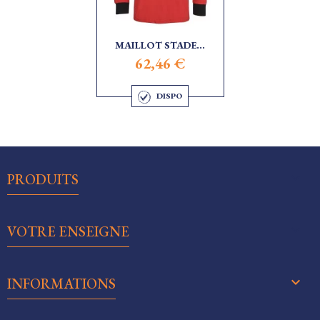
MAILLOT STADE...
62,46 €
DISPO

PRODUITS

VOTRE ENSEIGNE
keyboard_arrow_down
INFORMATIONS