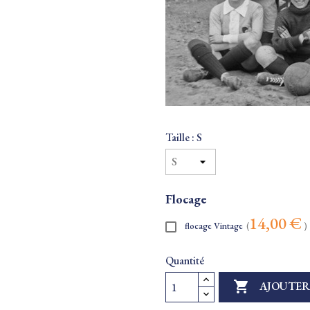
Taille : S
Flocage
14,00 €
flocage Vintage
(
)
Quantité

AJOUTER