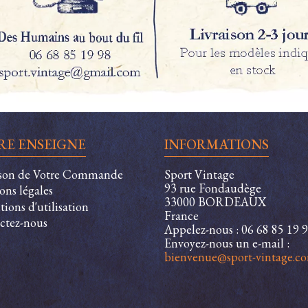
RE ENSEIGNE
INFORMATIONS
ison de Votre Commande
Sport Vintage
93 rue Fondaudège
ons légales
33000 BORDEAUX
ions d'utilisation
France
ctez-nous
Appelez-nous :
06 68 85 19 
Envoyez-nous un e-mail :
bienvenue@sport-vintage.c