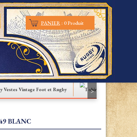
PANIER
:
0 Produit
Vestes Vintage Foot et Rugby
T-shirt
>
949 BLANC