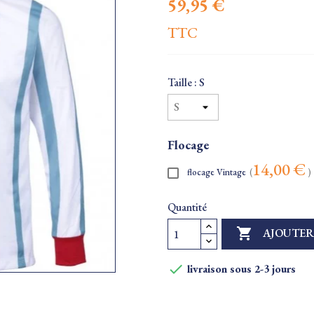
59,95 €
TTC
Taille : S
Flocage
14,00 €
flocage Vintage
(
)
Quantité

AJOUTER

livraison sous 2-3 jours