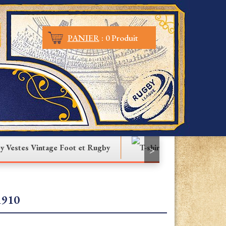
PANIER
:
0 Produit
Vestes Vintage Foot et Rugby
T-shirt
>
910