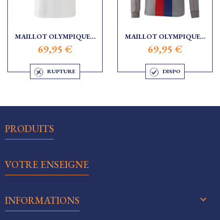
MAILLOT OLYMPIQUE...
MAILLOT OLYMPIQUE...
69,95 €
69,95 €
RUPTURE
DISPO

PRODUITS

VOTRE ENSEIGNE
keyboard_arrow_down
INFORMATIONS