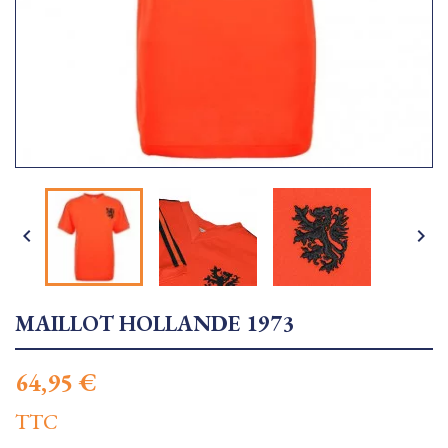


MAILLOT HOLLANDE 1973
64,95 €
TTC