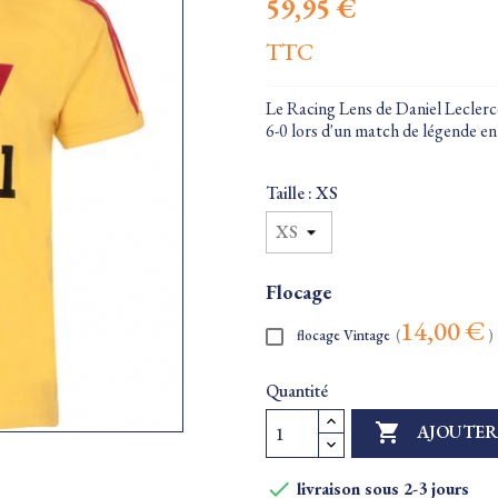
59,95 €
TTC
Le Racing Lens de Daniel Leclercq 
6-0 lors d'un match de légende e
Taille : XS
Flocage
14,00 €
flocage Vintage
(
)
Quantité

AJOUTER

livraison sous 2-3 jours