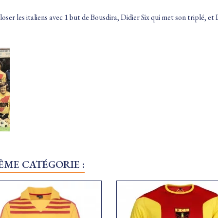
ser les italiens avec 1 but de Bousdira, Didier Six qui met son triplé, et Dj
ÊME CATÉGORIE :