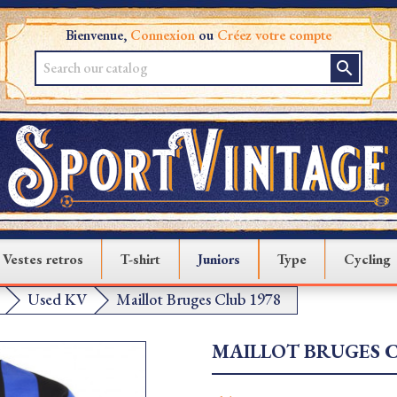
Bienvenue,
Connexion
ou
Créez votre compte
search
Vestes retros
T-shirt
Juniors
Type
Cycling
Used KV
Maillot Bruges Club 1978
MAILLOT BRUGES C