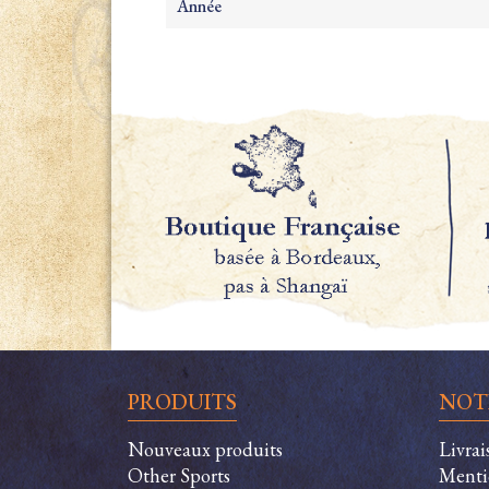
Année
PRODUITS
NOT
Nouveaux produits
Livrai
Other Sports
Menti