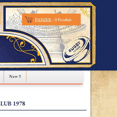
PANIER
:
0 Produit
New !!
LUB 1978