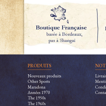
PRODUITS
NOT
Nouveaux produits
Livrai
Other Sports
Menti
Maradona
Condit
Années 1970
Conta
The 1950s
The 1960s