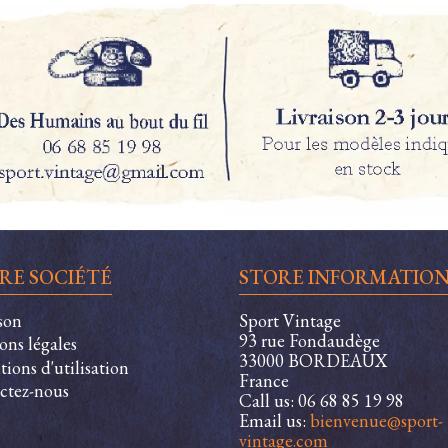
RE SOCIÉTÉ
STORE INFORMATIO
son
Sport Vintage
93 rue Fondaudège
ons légales
33000 BORDEAUX
ions d'utilisation
France
ctez-nous
Call us:
06 68 85 19 98
Email us:
bienvenue@sport-
vintage.com