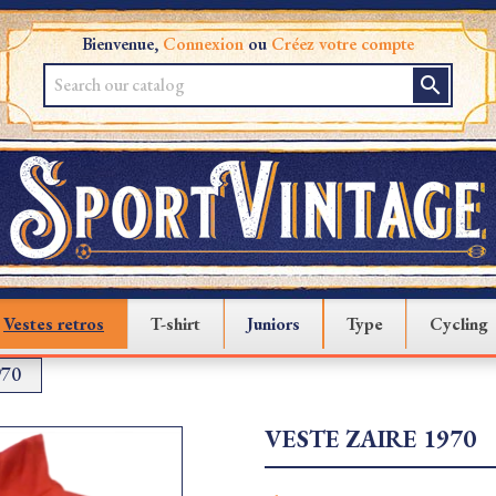
Bienvenue,
Connexion
ou
Créez votre compte
search
Vestes retros
T-shirt
Juniors
Type
Cycling
970
VESTE ZAIRE 1970