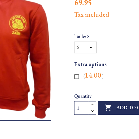
69.95
Tax included
Taille: S
Extra options
14.00
(
)
Quantity

ADD TO 