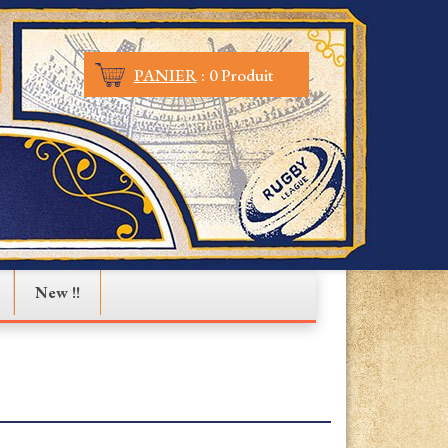
PANIER
:
0 Produit
New !!