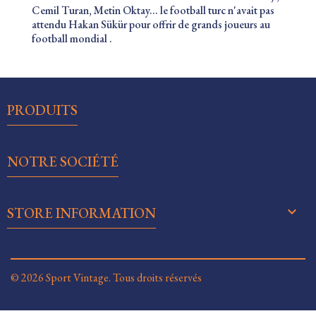
Cemil Turan, Metin Oktay... le football turc n'avait pas
attendu Hakan Sükür pour offrir de grands joueurs au
football mondial .

PRODUITS

NOTRE SOCIÉTÉ
keyboard_arrow_down
STORE INFORMATION
© 2026 Sport Vintage. Tous droits réservés