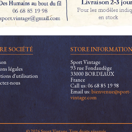
RE SOCIÉTÉ
STORE INFORMATIO
son
Sport Vintage
93 rue Fondaudège
ons légales
33000 BORDEAUX
ions d'utilisation
France
ctez-nous
Call us:
06 68 85 19 98
Email us:
bienvenue@sport-
vintage.com
© 2026 Sport Vintage. Tous droits réservés