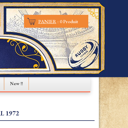
PANIER
:
0 Produit
New !!
L 1972