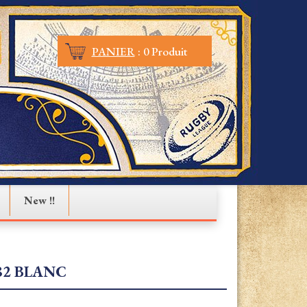
PANIER
:
0 Produit
New !!
82 BLANC