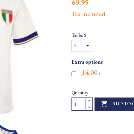
69.95
Tax included
Taille: S
Extra options
14.00
(
)
Quantity

ADD TO 