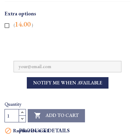
Extra options
14.00
(
)
NOTIFY ME WHEN AVAILABLE
Quantity

ADD TO CART
PRODUCT DETAILS

Rupture de stock