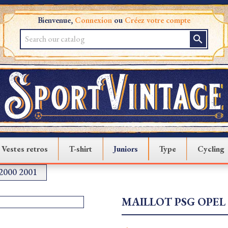
Bienvenue,
Connexion
ou
Créez votre compte
search
Vestes retros
T-shirt
Juniors
Type
Cycling
 2000 2001
MAILLOT PSG OPEL 