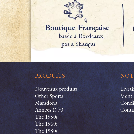
PRODUITS
NOT
Nouveaux produits
Livrai
Other Sports
Menti
Maradona
Condit
Années 1970
Conta
The 1950s
The 1960s
The 1980s