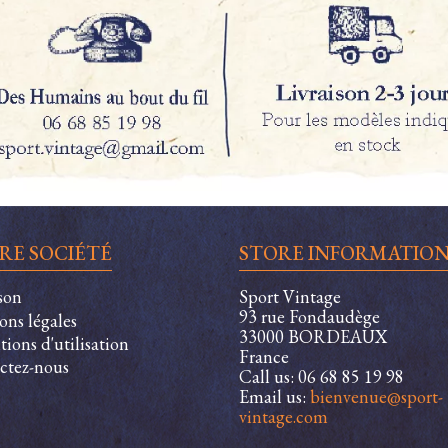
RE SOCIÉTÉ
STORE INFORMATIO
son
Sport Vintage
93 rue Fondaudège
ons légales
33000 BORDEAUX
ions d'utilisation
France
ctez-nous
Call us:
06 68 85 19 98
Email us:
bienvenue@sport-
vintage.com