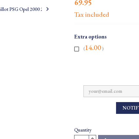
69.95

Tax included
Extra options
14.00
(
)
NOTIF
Quantity